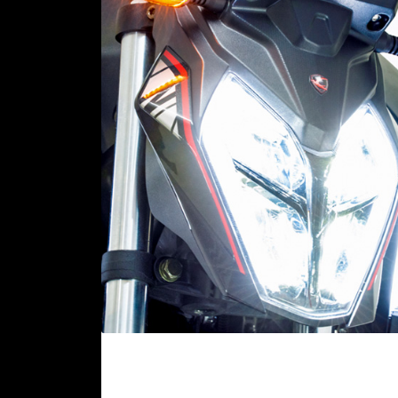
C
A
R
A
B
E
L
A
P
A
G
O
S
E
R
V
I