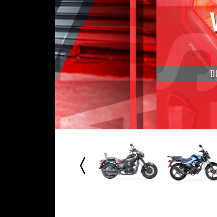
I
C
I
O
A
V
I
S
O
D
E
P
R
I
V
A
C
I