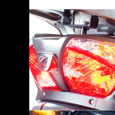
S
T
R
I
B
U
I
D
O
R
M
I
C
U
E
N
T
A