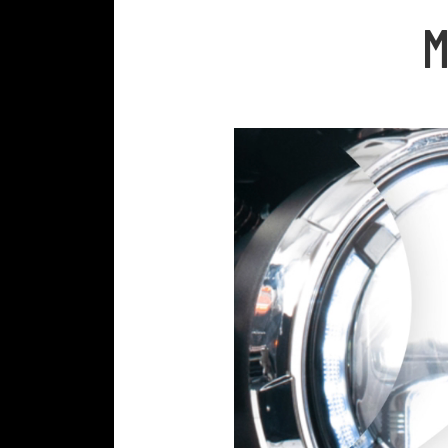
D
M
A
D
B
U
S
C
A
D
O
R
A
V
A
N
Z
A
D