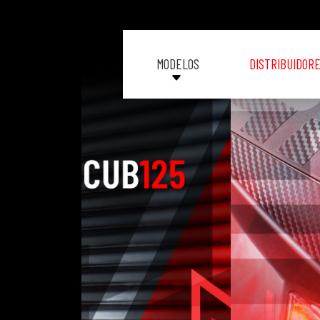
MODELOS
DISTRIBUIDOR
H
O
M
E
M
O
D
E
L
O
S
I
N