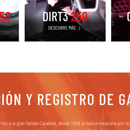
50
DIRT3
250
DESCUBRE MÁS
CIÓN Y REGISTRO DE G
nido a la gran familia Carabela, desde 1954 la marca mexicana por tra