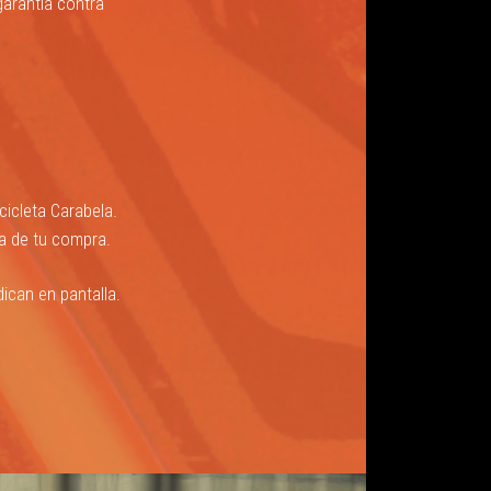
arantía contra
cicleta Carabela.
ha de tu compra.
ican en pantalla.