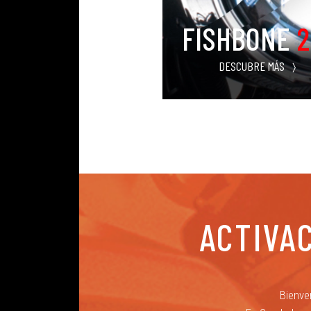
O
FISHBONE
2
C
A
DESCUBRE MÁS
R
R
I
T
O
D
E
C
O
M
ACTIVA
P
R
A
Bienve
C