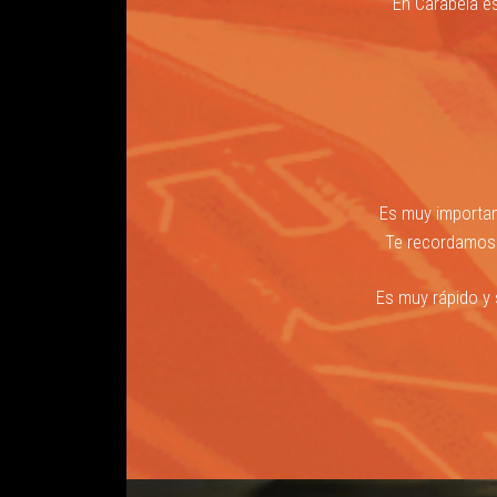
En Carabela e
A
T
Á
L
O
G
O
Es muy important
C
Te recordamos q
O
N
Es muy rápido y 
T
A
C
T
O
H
I