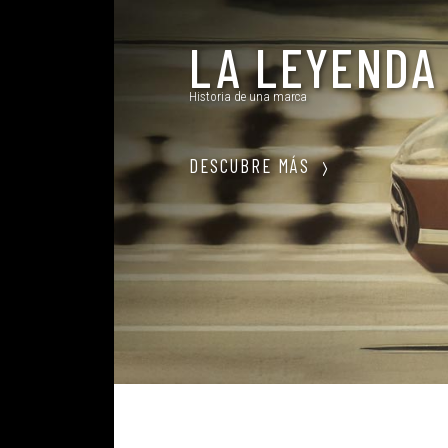
S
T
LA LEYENDA
O
R
Historia de una marca
I
A
DESCUBRE MÁS
L
O
C
A
L
I
Z
A
T
U
D
I